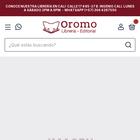
CONOCE NUESTRA LIBRERÍA EN CALI: CALLE 17 # 85-27 B. INGENIO CALI. LUNES
A SÁBADO 2PM A 9PM. - WHATSAPP (+57) 304 4287550
0