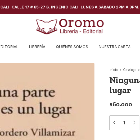
ALI: CALLE 17 # 85-27 B. INGENIO CALI. LUNES A SÁBADO 2PM A 9PM.
EDITORIAL
LIBRERÍA
QUIÉNES SOMOS
NUESTRA CARTA
Inicio
>
Catalogo
>
Ninguna
lugar
$60.000