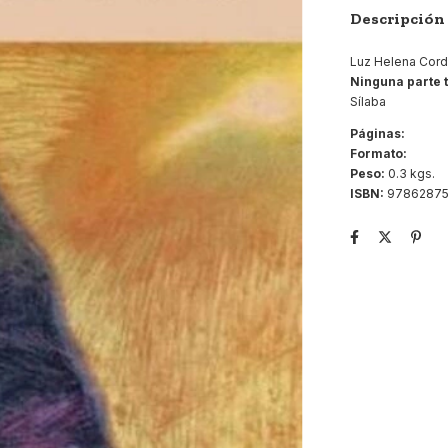
Descripción
Luz Helena Corde
Ninguna parte 
Sílaba
Páginas:
Formato:
Peso:
0.3 kgs.
ISBN:
9786287