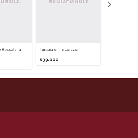
 Rescatar a
Turquía en mi corazón
Crónicas de la 
Profunda
$39.000
$52.000