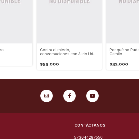
no
Contra el miedo,
Por qué no Pude
conversaciones con Alirio Uribe
Camilo
Muñoz
$55.000
$52.000
CONTÁCTANOS
573044287550