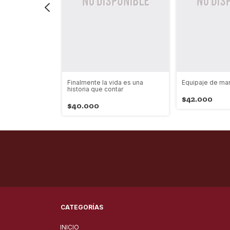
 mexico en y
Finalmente la vida es una
Equipaje de ma
historia que contar
$42.000
$40.000
CATEGORÍAS
INICIO