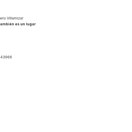
ro Villamizar
también es un lugar
543966