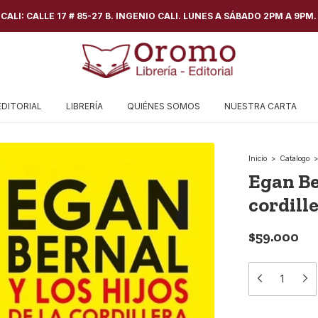
ALI: CALLE 17 # 85-27 B. INGENIO CALI. LUNES A SÁBADO 2PM A 9PM.
EDITORIAL
LIBRERÍA
QUIÉNES SOMOS
NUESTRA CARTA
Inicio
>
Catalogo
>
Egan Ber
cordill
$59.000