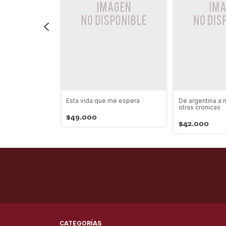
 sanar el alma
Esta vida que me espera
De argentina a 
otras cronicas
$49.000
$42.000
CATEGORÍAS