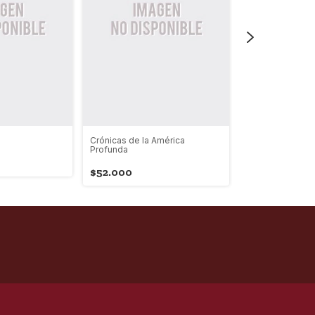
Crónicas de la América
Turquía en mi c
Profunda
$39.000
$52.000