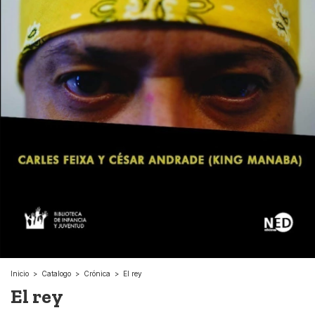
Inicio
>
Catalogo
>
Crónica
>
El rey
El rey