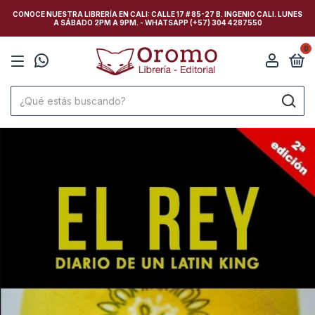
CONOCE NUESTRA LIBRERÍA EN CALI: CALLE 17 # 85-27 B. INGENIO CALI. LUNES
A SÁBADO 2PM A 9PM. - WHATSAPP (+57) 304 4287550
0