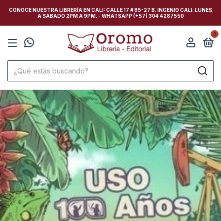
CONOCE NUESTRA LIBRERÍA EN CALI: CALLE 17 # 85-27 B. INGENIO CALI. LUNES
A SÁBADO 2PM A 9PM. - WHATSAPP (+57) 304 4287550
0