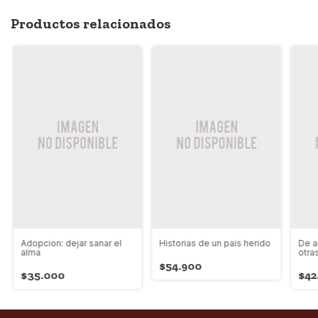
Productos relacionados
Adopcion: dejar sanar el
Historias de un pais herido
De a
alma
otra
$54.900
$35.000
$42