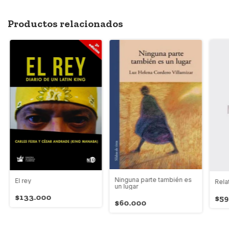
Productos relacionados
Ninguna parte también es
El rey
Rela
un lugar
$133.000
$59
$60.000