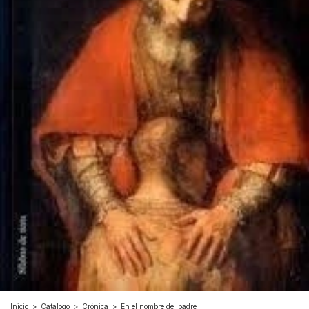
Inicio
>
Catalogo
>
Crónica
>
En el nombre del padre