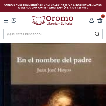
CONOCE NUESTRA LIBRERÍA EN CALI: CALLE 17 # 85-27 B. INGENIO CALI. LUNES
A SÁBADO 2PM A 9PM. - WHATSAPP (+57) 304 4287550
0