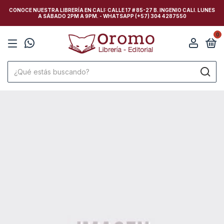
CONOCE NUESTRA LIBRERÍA EN CALI: CALLE 17 # 85-27 B. INGENIO CALI. LUNES
A SÁBADO 2PM A 9PM. - WHATSAPP (+57) 304 4287550
0