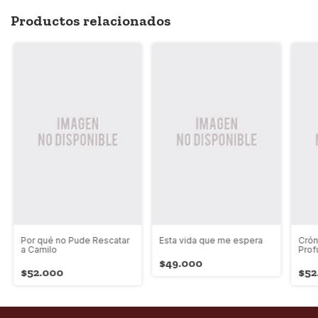
Productos relacionados
Por qué no Pude Rescatar
Esta vida que me espera
Crón
a Camilo
Prof
$49.000
$52.000
$52