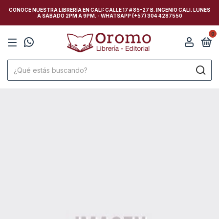
CONOCE NUESTRA LIBRERÍA EN CALI: CALLE 17 # 85-27 B. INGENIO CALI. LUNES
A SÁBADO 2PM A 9PM. - WHATSAPP (+57) 304 4287550
0