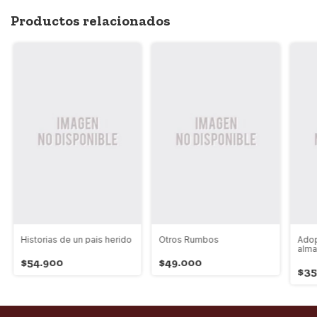
Productos relacionados
Historias de un pais herido
Otros Rumbos
Adop
alm
$54.900
$49.000
$35