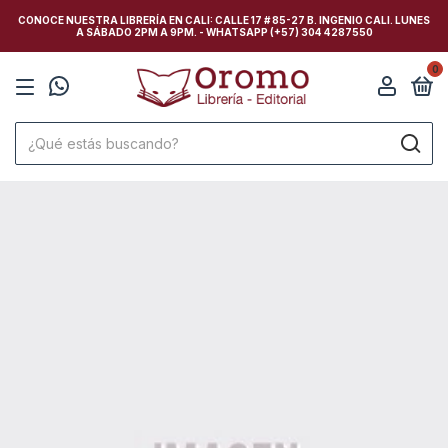
CONOCE NUESTRA LIBRERÍA EN CALI: CALLE 17 # 85-27 B. INGENIO CALI. LUNES
A SÁBADO 2PM A 9PM. - WHATSAPP (+57) 304 4287550
0