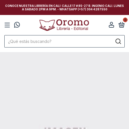
CONOCE NUESTRA LIBRERÍA EN CALI: CALLE 17 # 85-27 B. INGENIO CALI. LUNES
A SÁBADO 2PM A 9PM. - WHATSAPP (+57) 304 4287550
0