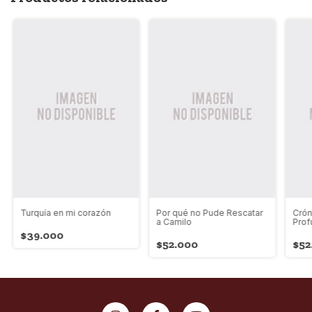
Turquía en mi corazón
Por qué no Pude Rescatar
Crón
a Camilo
Prof
$39.000
$52.000
$52