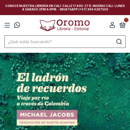
CONOCE NUESTRA LIBRERÍA EN CALI: CALLE 17 # 85-27 B. INGENIO CALI. LUNES
A SÁBADO 2PM A 9PM. - WHATSAPP (+57) 304 4287550
0