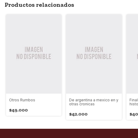
Productos relacionados
Otros Rumbos
De argentina a mexico en y
Fina
otras cronicas
hist
$49.000
$42.000
$40