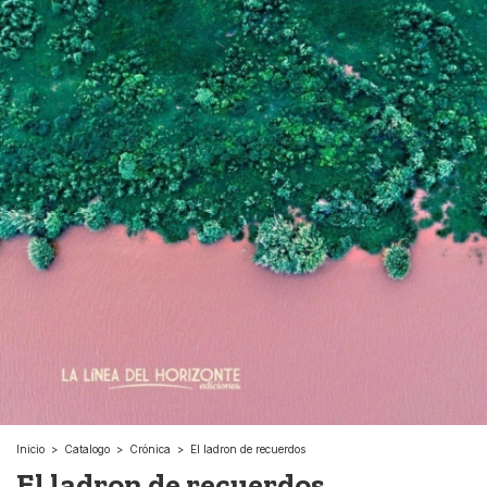
Inicio
>
Catalogo
>
Crónica
>
El ladron de recuerdos
El ladron de recuerdos