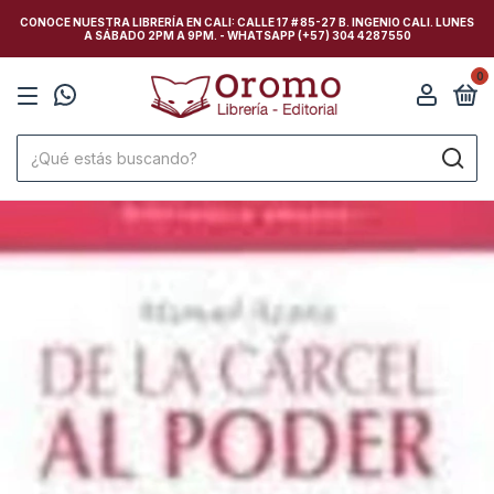
CONOCE NUESTRA LIBRERÍA EN CALI: CALLE 17 # 85-27 B. INGENIO CALI. LUNES
A SÁBADO 2PM A 9PM. - WHATSAPP (+57) 304 4287550
0