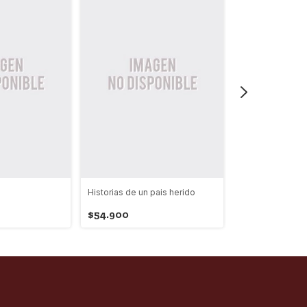
Historias de un pais herido
Por qué no Pude
Camilo
$54.900
$52.000