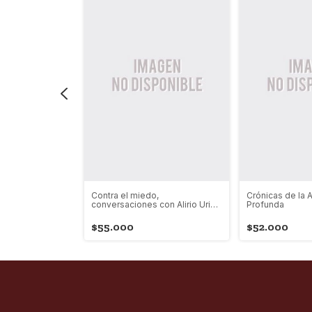
ida es una
Contra el miedo,
Crónicas de la 
tar
conversaciones con Alirio Uribe
Profunda
Muñoz
$55.000
$52.000