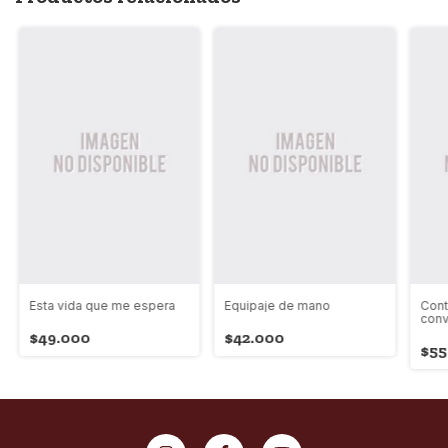
Esta vida que me espera
Equipaje de mano
Cont
conv
Urib
$49.000
$42.000
$55