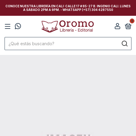
CONOCE NUESTRA LIBRERÍA EN CALI: CALLE 17 # 85-27 B. INGENIO CALI. LUNES
A SÁBADO 2PM A 9PM. - WHATSAPP (+57) 304 4287550
0