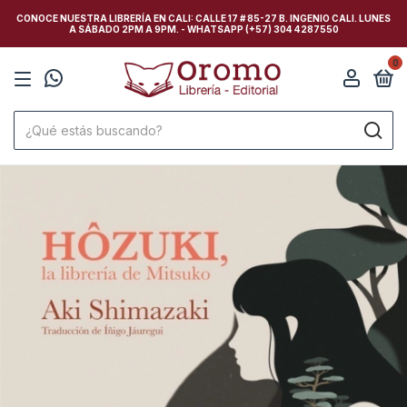
CONOCE NUESTRA LIBRERÍA EN CALI: CALLE 17 # 85-27 B. INGENIO CALI. LUNES
A SÁBADO 2PM A 9PM. - WHATSAPP (+57) 304 4287550
0