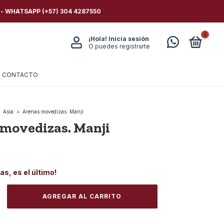
 - WHATSAPP (+57) 304 4287550
0
¡Hola!
Inicia sesión
O puedes registrarte
CONTACTO
Asia
>
Arenas movedizas. Manji
movedizas. Manji
das, es el último!