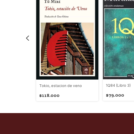
oco
1Q84 (Libro 3)
Tokio, estacion de veno
$79.000
$118.000