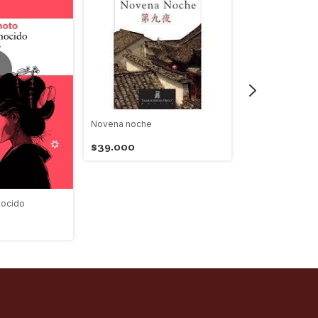
Novena noche
$39.000
nocido
Hozuki, la librer
$99.000