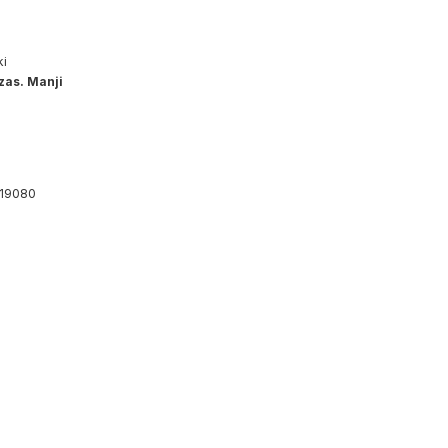
ki
as. Manji
19080