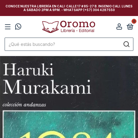
CONOCE NUESTRA LIBRERÍA EN CALI: CALLE 17 # 85-27 B. INGENIO CALI. LUNES
A SÁBADO 2PM A 9PM. - WHATSAPP (+57) 304 4287550
0