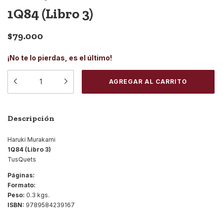
1Q84 (Libro 3)
$79.000
¡No te lo pierdas, es el último!
Descripción
Haruki Murakami
1Q84 (Libro 3)
TusQuets
Páginas:
Formato:
Peso:
0.3 kgs.
ISBN:
9789584239167