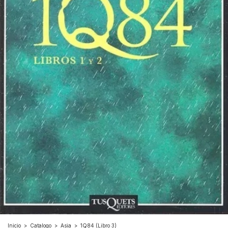
Inicio
>
Catalogo
>
Asia
>
1Q84 (Libro 3)