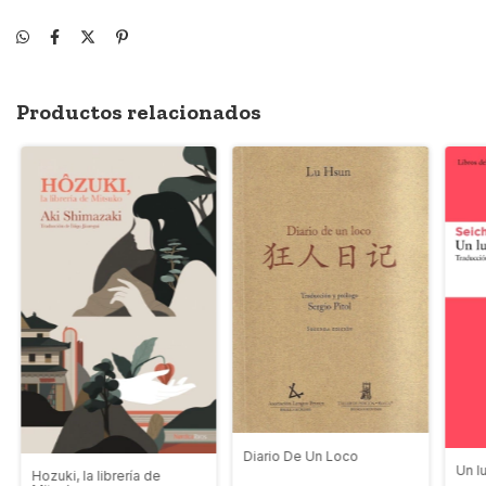
Productos relacionados
Diario De Un Loco
Un l
Hozuki, la librería de