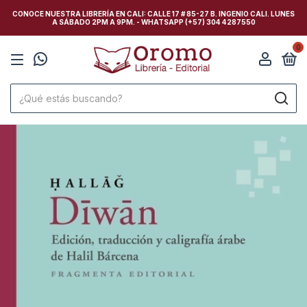
CONOCE NUESTRA LIBRERÍA EN CALI: CALLE 17 # 85-27 B. INGENIO CALI. LUNES
A SÁBADO 2PM A 9PM. - WHATSAPP (+57) 304 4287550
0