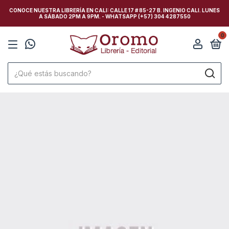
CONOCE NUESTRA LIBRERÍA EN CALI: CALLE 17 # 85-27 B. INGENIO CALI. LUNES
A SÁBADO 2PM A 9PM. - WHATSAPP (+57) 304 4287550
0