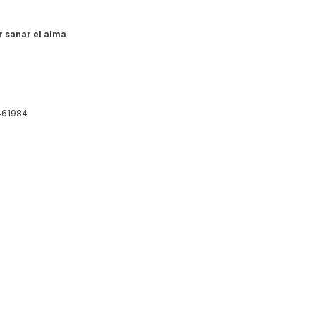
r sanar el alma
61984