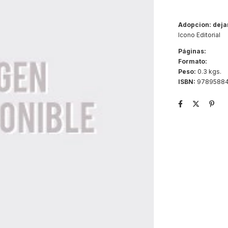
Adopcion: deja
Icono Editorial
Páginas:
Formato:
Peso:
0.3 kgs.
ISBN:
97895884