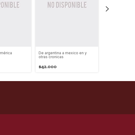
América
De argentina a mexico en y
Historias de un 
otras cronicas
$54.900
$42.000