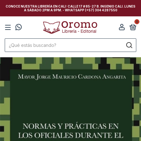
CONOCE NUESTRA LIBRERÍA EN CALI: CALLE 17 # 85-27 B. INGENIO CALI. LUNES
A SÁBADO 2PM A 9PM. - WHATSAPP (+57) 304 4287550
0