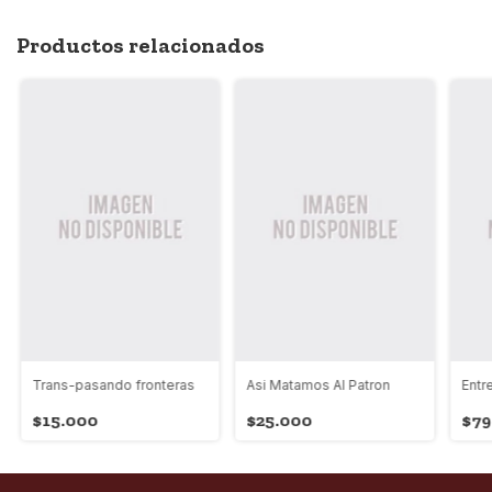
Productos relacionados
Trans-pasando fronteras
Asi Matamos Al Patron
Entr
$15.000
$25.000
$79