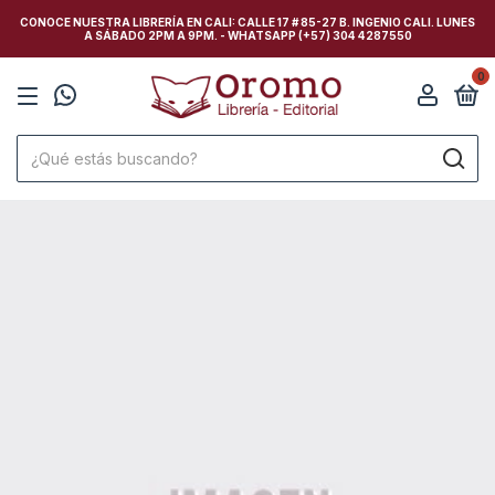
CONOCE NUESTRA LIBRERÍA EN CALI: CALLE 17 # 85-27 B. INGENIO CALI. LUNES
A SÁBADO 2PM A 9PM. - WHATSAPP (+57) 304 4287550
0