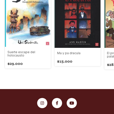
Suerte escape del
Ma y pa dracula
El pr
holocausto
pala
$15.000
$29.000
$28