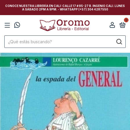
CONOCE NUESTRA LIBRERÍA EN CALI: CALLE 17 # 85-27 B. INGENIO CALI. LUNES
A SÁBADO 2PM A 9PM. - WHATSAPP (+57) 304 4287550
0