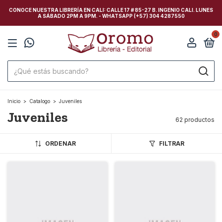
CONOCE NUESTRA LIBRERÍA EN CALI: CALLE 17 # 85-27 B. INGENIO CALI. LUNES
A SÁBADO 2PM A 9PM. - WHATSAPP (+57) 304 4287550
0
Inicio
>
Catalogo
>
Juveniles
Juveniles
62 productos
ORDENAR
FILTRAR