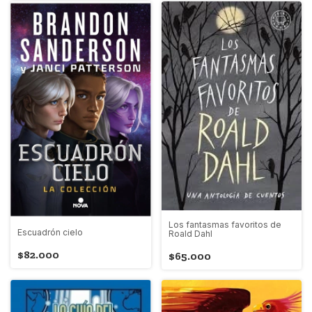
Los fantasmas favoritos de
Escuadrón cielo
Roald Dahl
$82.000
$65.000