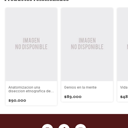
Anatomizacion una
Genios en la mente
Vida
diseccion etnografica de
los cuerpos
$89.000
$48
$90.000