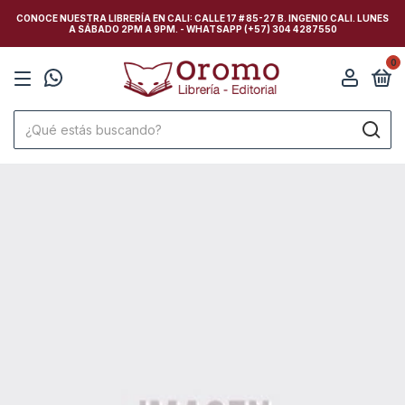
CONOCE NUESTRA LIBRERÍA EN CALI: CALLE 17 # 85-27 B. INGENIO CALI. LUNES
A SÁBADO 2PM A 9PM. - WHATSAPP (+57) 304 4287550
0