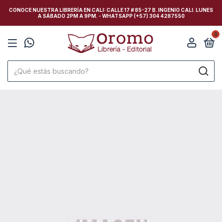
CONOCE NUESTRA LIBRERÍA EN CALI: CALLE 17 # 85-27 B. INGENIO CALI. LUNES
A SÁBADO 2PM A 9PM. - WHATSAPP (+57) 304 4287550
0