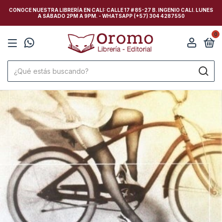
CONOCE NUESTRA LIBRERÍA EN CALI: CALLE 17 # 85-27 B. INGENIO CALI. LUNES
A SÁBADO 2PM A 9PM. - WHATSAPP (+57) 304 4287550
0