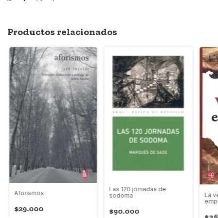
Productos relacionados
Las 120 jornadas de
Aforismos
La v
sodoma
emp
$29.000
$90.000
$36