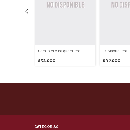
 la selva
Camilo el cura guerrillero
La Madriguera
$52.000
$37.000
CATEGORÍAS