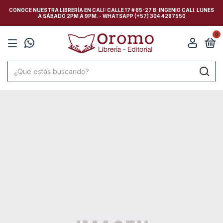
CONOCE NUESTRA LIBRERÍA EN CALI: CALLE 17 # 85-27 B. INGENIO CALI. LUNES
A SÁBADO 2PM A 9PM. - WHATSAPP (+57) 304 4287550
0