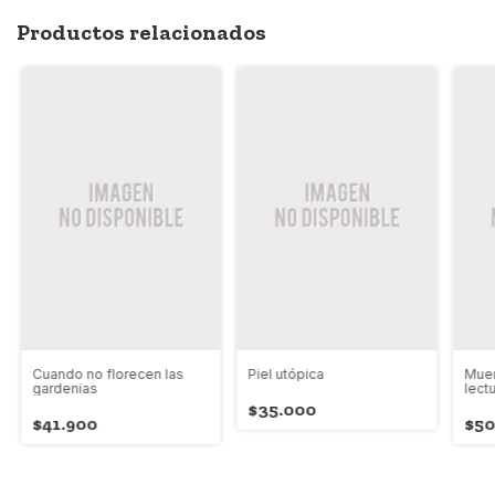
Productos relacionados
Cuando no florecen las
Piel utópica
Muer
gardenias
lect
$35.000
$41.900
$50