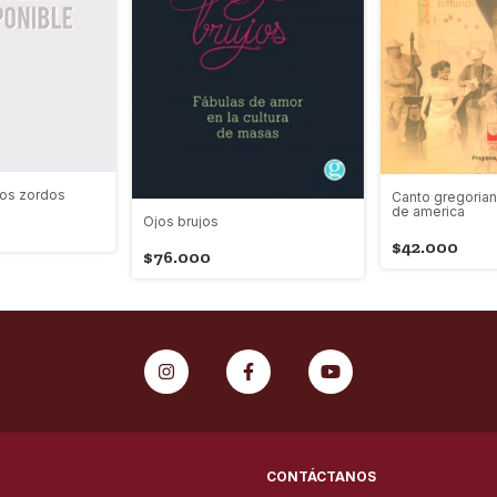
dos zordos
Canto gregoria
de america
Ojos brujos
$42.000
$76.000
CONTÁCTANOS