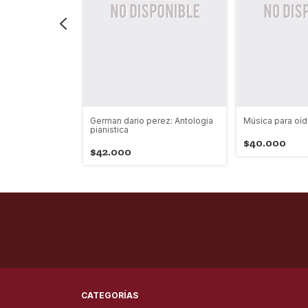
tura
German dario perez: Antologia
Música para oí
pianistica
$40.000
$42.000
CATEGORÍAS