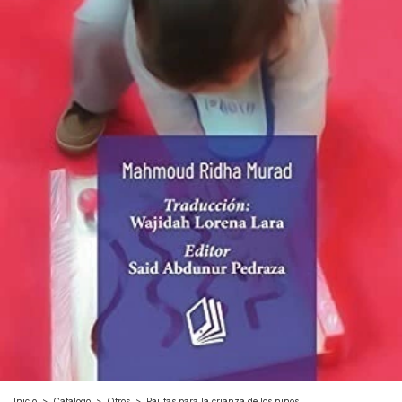
Inicio
>
Catalogo
>
Otros
>
Pautas para la crianza de los niños