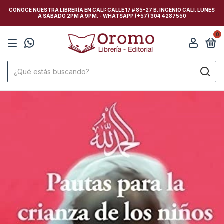
CONOCE NUESTRA LIBRERÍA EN CALI: CALLE 17 # 85-27 B. INGENIO CALI. LUNES
A SÁBADO 2PM A 9PM. - WHATSAPP (+57) 304 4287550
0