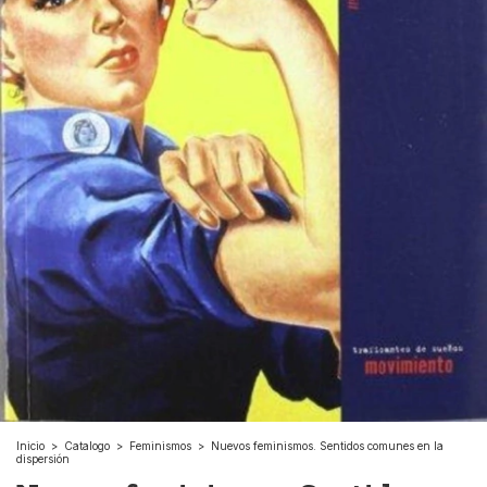
Inicio
>
Catalogo
>
Feminismos
>
Nuevos feminismos. Sentidos comunes en la
dispersión