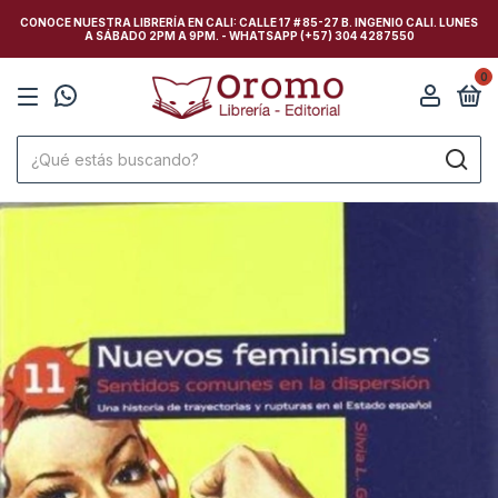
CONOCE NUESTRA LIBRERÍA EN CALI: CALLE 17 # 85-27 B. INGENIO CALI. LUNES
A SÁBADO 2PM A 9PM. - WHATSAPP (+57) 304 4287550
0