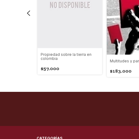
Propiedad sobre la tierra en
colombia
Multitudes y par
ismo - The
ce 2013
$57.000
$183.000
CATEGORÍAS