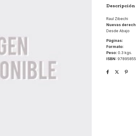
Descripción
Raul Zibechi
Nuevas derecha
Desde Abajo
Páginas:
Formato:
Peso:
0.3 kgs.
ISBN:
97895855