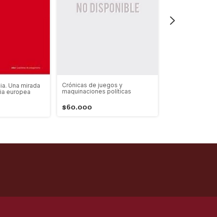
Crónicas de juegos y
ia. Una mirada
maquinaciones políticas
ria europea
Historia de un c
$60.000
$144.000