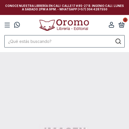
CONOCE NUESTRA LIBRERÍA EN CALI: CALLE 17 # 85-27 B. INGENIO CALI. LUNES
A SÁBADO 2PM A 9PM. - WHATSAPP (+57) 304 4287550
0