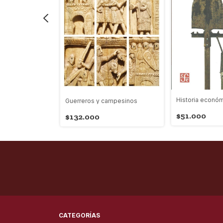
Historia económ
ema en Marx
Guerreros y campesinos
$51.000
$132.000
CATEGORÍAS