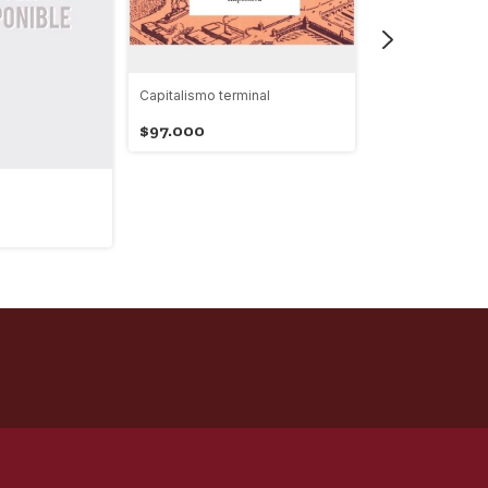
Capitalismo terminal
$97.000
La historia eco
América Latina 
Independencia
$82.000