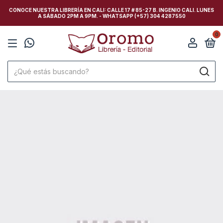
CONOCE NUESTRA LIBRERÍA EN CALI: CALLE 17 # 85-27 B. INGENIO CALI. LUNES
A SÁBADO 2PM A 9PM. - WHATSAPP (+57) 304 4287550
0