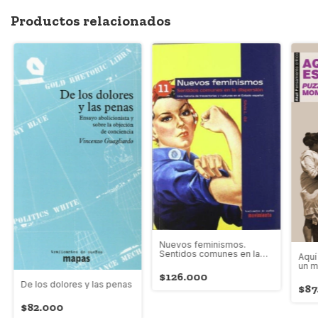
Productos relacionados
Nuevos feminismos.
Sentidos comunes en la
Aquí
dispersión
un m
$126.000
De los dolores y las penas
$87
$82.000