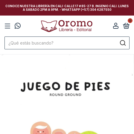
CONOCE NUESTRA LIBRERÍA EN CALI: CALLE 17 # 85-27 B. INGENIO CALI. LUNES
A SÁBADO 2PM A 9PM. - WHATSAPP (+57) 304 4287550
0