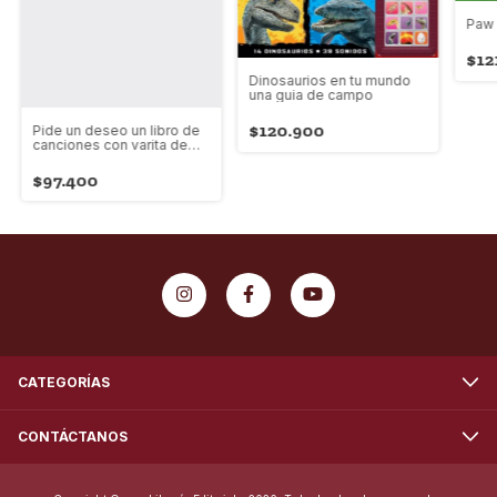
Paw p
$12
Dinosaurios en tu mundo
una guia de campo
$120.900
Pide un deseo un libro de
canciones con varita de
burbujas
$97.400
CATEGORÍAS
CONTÁCTANOS