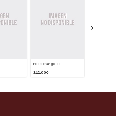
Poder evangélico
Metáforas que 
$42.000
$88.000