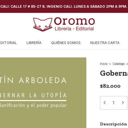
ALI: CALLE 17 # 85-27 B. INGENIO CALI. LUNES A SÁBADO 2PM A 9PM.
EDITORIAL
LIBRERÍA
QUIÉNES SOMOS
NUESTRA CARTA
Inicio
>
Catalogo
>
Goberna
$82.000
Descripción