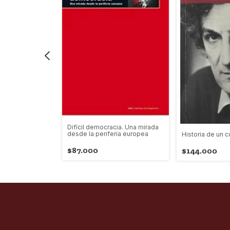
Difícil democracia. Una mirada
desde la periferia europea
Historia de un 
nfantil del
n el comunismo
$87.000
$144.000