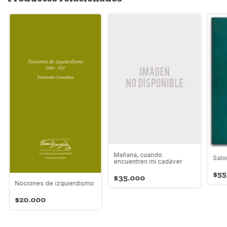
Mañana, cuando
Salo
encuentren mi cadáver
$55
$35.000
Nociones de izquierdismo
$20.000