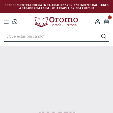
CONOCE NUESTRA LIBRERÍA EN CALI: CALLE 17 # 85-27 B. INGENIO CALI. LUNES
A SÁBADO 2PM A 9PM. - WHATSAPP (+57) 304 4287550
0