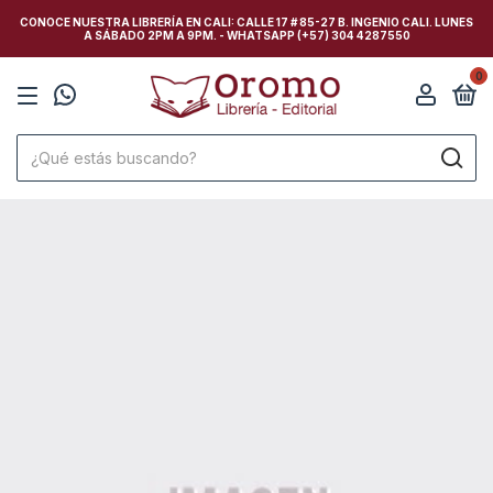
CONOCE NUESTRA LIBRERÍA EN CALI: CALLE 17 # 85-27 B. INGENIO CALI. LUNES
A SÁBADO 2PM A 9PM. - WHATSAPP (+57) 304 4287550
0