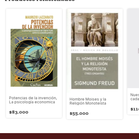
Nues
Potencias de la invención,
cada
Hombre Moises y la
La psicología economica
Religión Monoteista
$11
$83.000
$55.000