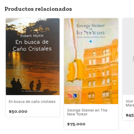
Productos relacionados
Vivi
En busca de caño cristales
Mara
George Steiner en The
$50.000
$45
New Yorker
$75.000