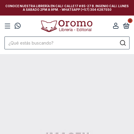
CONOCE NUESTRA LIBRERÍA EN CALI: CALLE 17 # 85-27 B. INGENIO CALI. LUNES
A SÁBADO 2PM A 9PM. - WHATSAPP (+57) 304 4287550
0