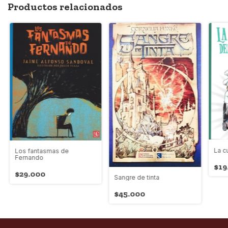
Productos relacionados
La c
Los fantasmas de
Fernando
$19
$29.000
Sangre de tinta
$45.000