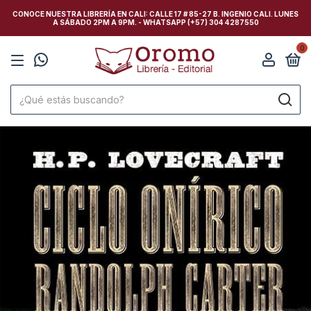
CONOCE NUESTRA LIBRERÍA EN CALI: CALLE 17 # 85-27 B. INGENIO CALI. LUNES
A SÁBADO 2PM A 9PM. - WHATSAPP (+57) 304 4287550
0