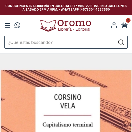
CONOCE NUESTRA LIBRERÍA EN CALI: CALLE 17 # 85-27 B. INGENIO CALI. LUNES
A SÁBADO 2PM A 9PM. - WHATSAPP (+57) 304 4287550
0