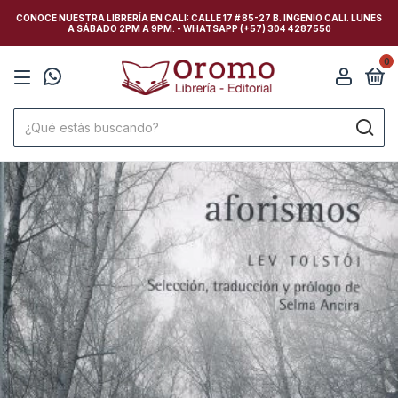
CONOCE NUESTRA LIBRERÍA EN CALI: CALLE 17 # 85-27 B. INGENIO CALI. LUNES
A SÁBADO 2PM A 9PM. - WHATSAPP (+57) 304 4287550
0