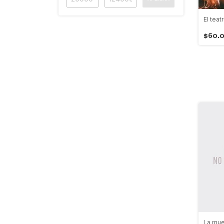
El tea
$60.
La mue