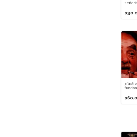
señori
$30.
¿Cuál 
fundam
$60.