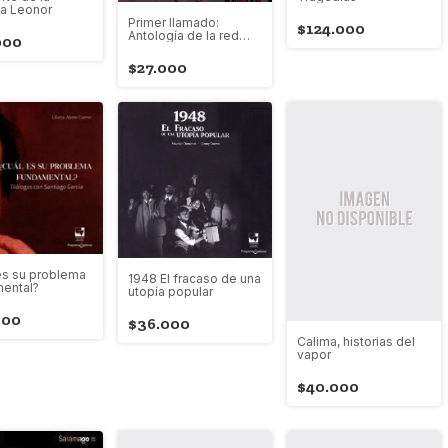
ta Leonor
Primer llamado:
$124.000
Antología de la red
000
nacional de
dramaturgia
$27.000
es su problema
1948 El fracaso de una
ental?
utopía popular
000
$36.000
Calima, historias del
vapor
$40.000