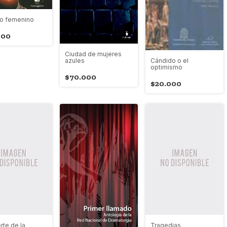
tro femenino
000
Ciudad de mujeres
Cándido o el
azules
optimismo
$70.000
$20.000
rte de la
Tragedias