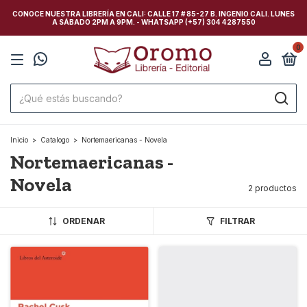
CONOCE NUESTRA LIBRERÍA EN CALI: CALLE 17 # 85-27 B. INGENIO CALI. LUNES
A SÁBADO 2PM A 9PM. - WHATSAPP (+57) 304 4287550
0
Inicio
>
Catalogo
>
Nortemaericanas - Novela
Nortemaericanas -
Novela
2 productos
ORDENAR
FILTRAR