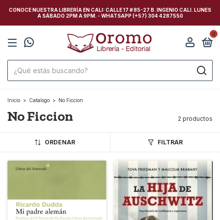
CONOCE NUESTRA LIBRERÍA EN CALI: CALLE 17 # 85-27 B. INGENIO CALI. LUNES
A SÁBADO 2PM A 9PM. - WHATSAPP (+57) 304 4287550
0
Inicio
>
Catalogo
>
No Ficcion
No Ficcion
2 productos
ORDENAR
FILTRAR