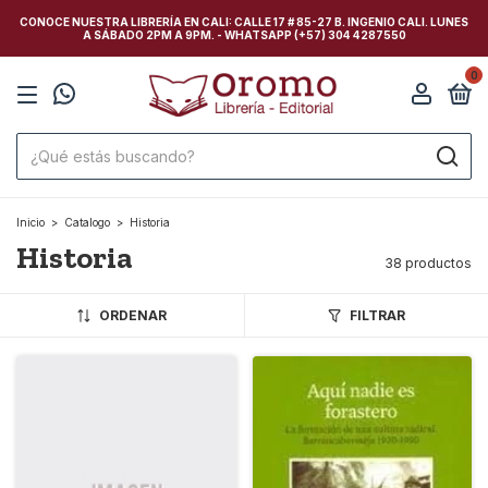
CONOCE NUESTRA LIBRERÍA EN CALI: CALLE 17 # 85-27 B. INGENIO CALI. LUNES
A SÁBADO 2PM A 9PM. - WHATSAPP (+57) 304 4287550
0
Inicio
>
Catalogo
>
Historia
Historia
38 productos
ORDENAR
FILTRAR