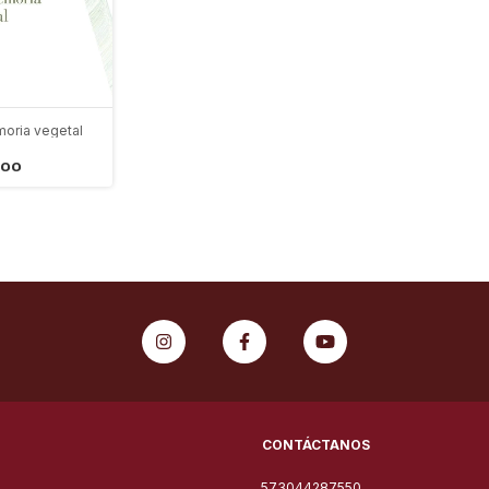
oria vegetal
000
CONTÁCTANOS
573044287550