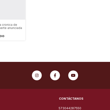
a cronica de
uerte anunciada
900
CONTÁCTANOS
573044287550